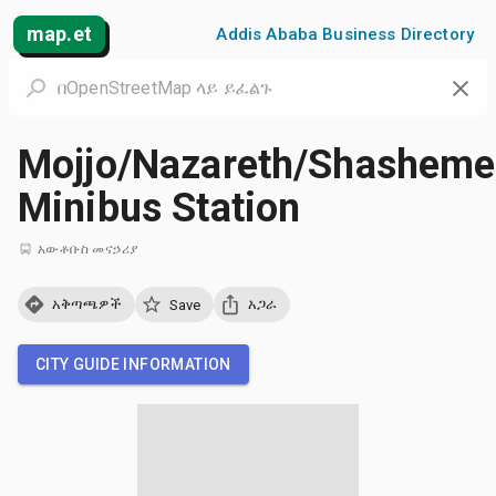
map.et
Addis Ababa Business Directory
Mojjo/Nazareth/Shashem
Minibus Station
አውቶቡስ መናኃሪያ
አቅጣጫዎች
አጋራ
Save
CITY GUIDE INFORMATION