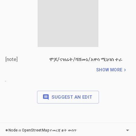
[note]
ሞጆ/ናዝሬት/ሻሸመኔ/አዋሳ ሚኒባስ ተራ
SHOW MORE
.
.
.
SUGGEST AN EDIT
ካርታዎች
Node በ OpenStreetMap የመረጃ ቋት ውስጥ