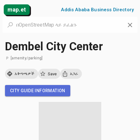
map.et
Addis Ababa Business Directory
Dembel City Center
[amenity/parking]
አቅጣጫዎች
አጋራ
Save
CITY GUIDE INFORMATION