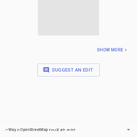
SHOW MORE
SUGGEST AN EDIT
ካርታዎች
Way በ OpenStreetMap የመረጃ ቋት ውስጥ