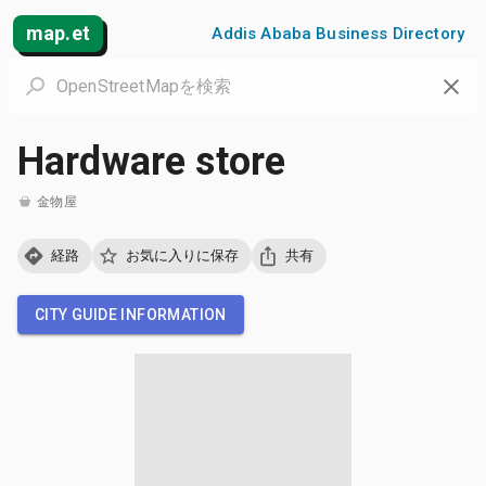
map.et
Addis Ababa Business Directory
Hardware store
金物屋
経路
お気に入りに保存
共有
CITY GUIDE INFORMATION