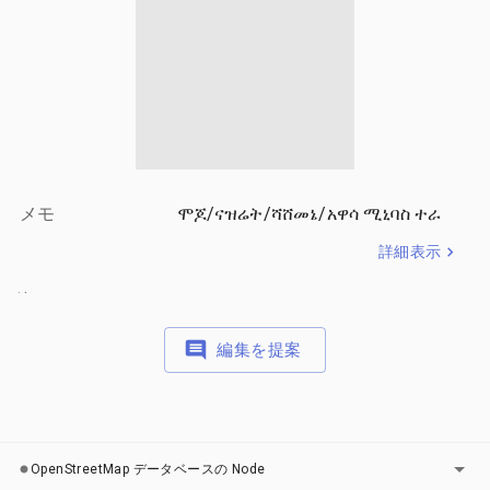
メモ
ሞጆ/ናዝሬት/ሻሸመኔ/አዋሳ ሚኒባስ ተራ
詳細表示
.
.
.
編集を提案
レイヤー
OpenStreetMap データベースの Node