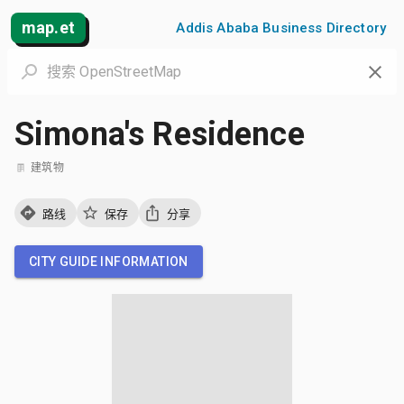
map.et
Addis Ababa Business Directory
Simona's Residence
建筑物
路线
保存
分享
CITY GUIDE INFORMATION