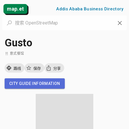
map.et
Addis Ababa Business Directory
Gusto
意式餐馆
路线
保存
分享
CITY GUIDE INFORMATION