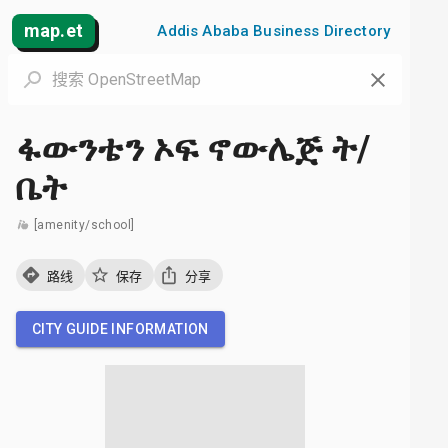
map.et
Addis Ababa Business Directory
ፋውንቴን ኦፍ ኖውሌጅ ት/
ቤት
[amenity/school]
路线
保存
分享
CITY GUIDE INFORMATION