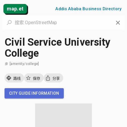
map.et
Addis Ababa Business Directory
Civil Service University
College
[amenity/college]
路线
保存
分享
CITY GUIDE INFORMATION