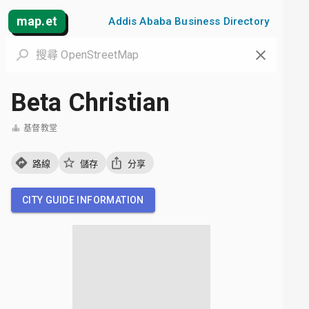
map.et
Addis Ababa Business Directory
Beta Christian
基督教堂
路線
儲存
分享
CITY GUIDE INFORMATION