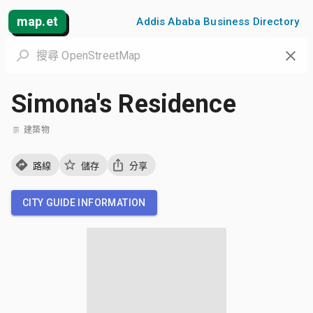
map.et
Addis Ababa Business Directory
Simona's Residence
建築物
路線
儲存
分享
CITY GUIDE INFORMATION