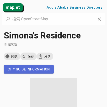
map.et
Addis Ababa Business Directory
Simona's Residence
建筑物
路线
保存
分享
CITY GUIDE INFORMATION