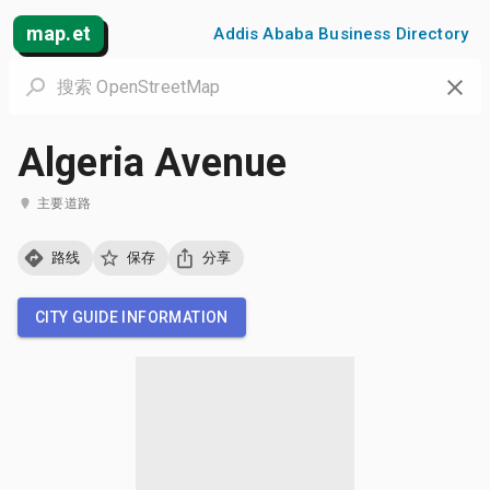
map.et
Addis Ababa Business Directory
Algeria Avenue
主要道路
路线
保存
分享
CITY GUIDE INFORMATION